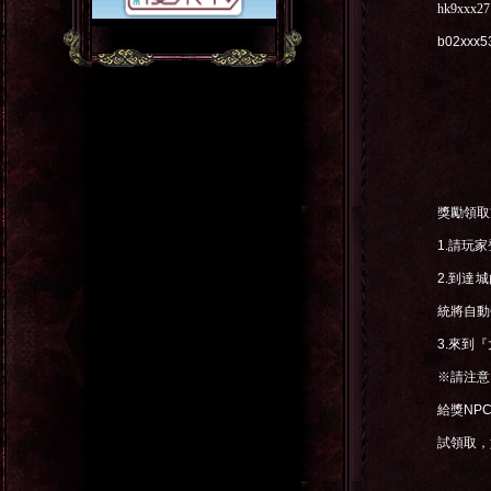
hk9xxx27
b02xxx5
獎勵領取
1.
請玩家
2.
到達城
統將自動
3.
來到『
※請注意
給獎
NP
試領取，