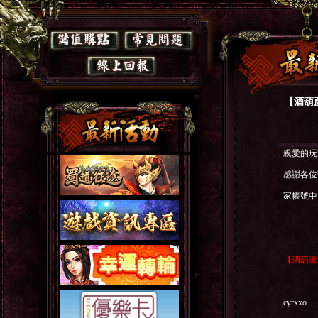
【酒葫
親愛的玩
感謝各
家帳號中
【
酒葫蘆
cyrxxo