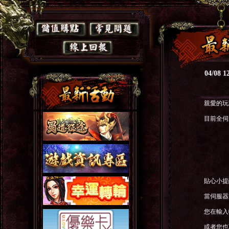
04/0
親愛的玩
目前全伺
貼心小提
當伺服器
您在輸入
或者您也