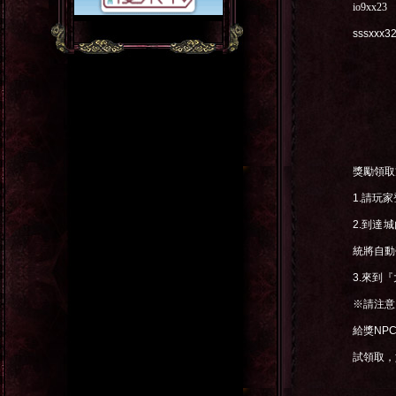
io9xx23
sssxxx3
獎勵領取
1.
請玩家
2.
到達城
統將自動
3.
來到『
※請注意
給獎
NP
試領取，