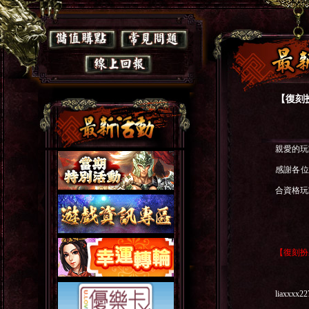
【復刻
親愛的玩
感謝各
合資格玩
【
復刻扮
liaxxxx22