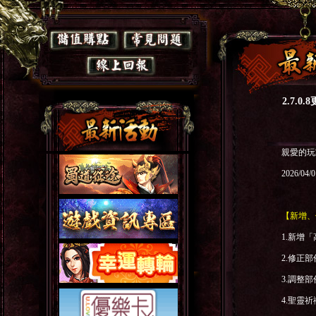
2.7.0
親愛的玩
2026/04/
【新增、
1.
新增「
2.
修正部
3.
調整部
4.
聖靈祈