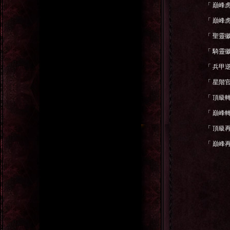
「
巔峰
「
巔峰
「
聖靈
「
騎靈
「
兵甲
「
星階
「
頂級
「
巔峰
「
頂級
「
巔峰
《三