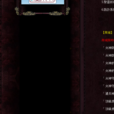
5.
聖靈祈
6.
防詐系
【商城】
商城限時
「
火神
「
火神
「
火神
「
火神
「
火神
「
火神
「
通天
「
頂級
「
頂級