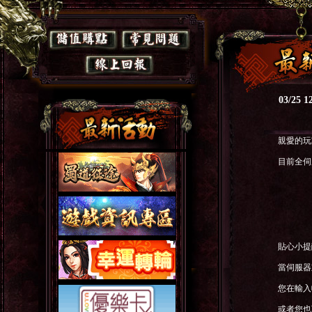
03/2
親愛的玩
目前全伺
貼心小提
當伺服器
您在輸入
或者您也