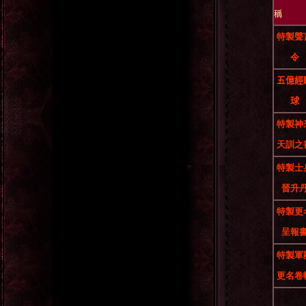
特製聲
令
五億經
球
特製神
天訓之
特製士
晉升
特製更
呈報
特製軍
更名卷