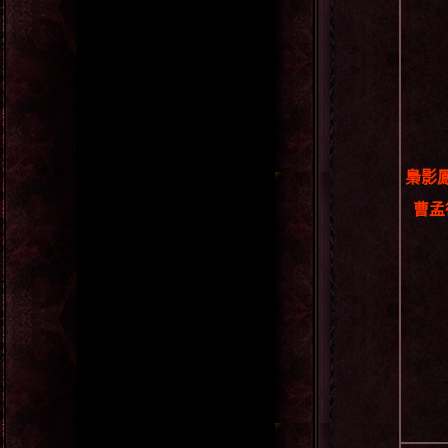
梟影
曹孟