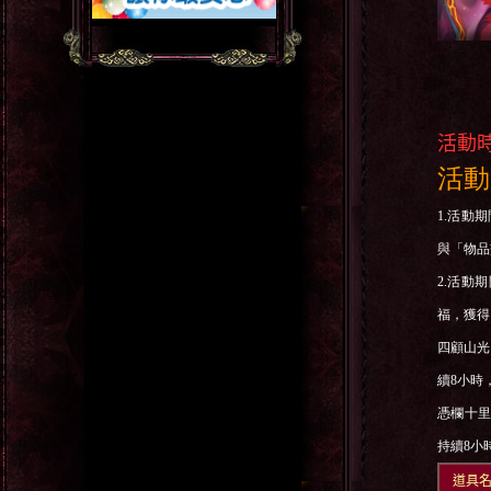
消
活動
活動
1.
活動期
與「物品
2.
活動期
福，獲得
四顧山光
續
8
小時
憑欄十
持續
8
小
道具