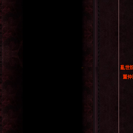
亂世
董仲