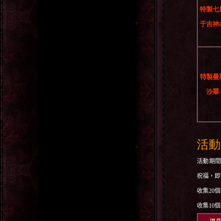
特製七
于吉神
特製曼
沙華
活動
活動期
祝福，即
收集
20
個
收集
10
個