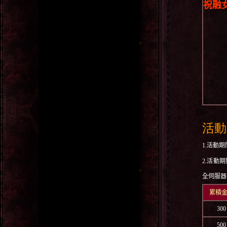
祝融
活動
1.
活動期
2.
活動期
全伺服器
累積
300
500