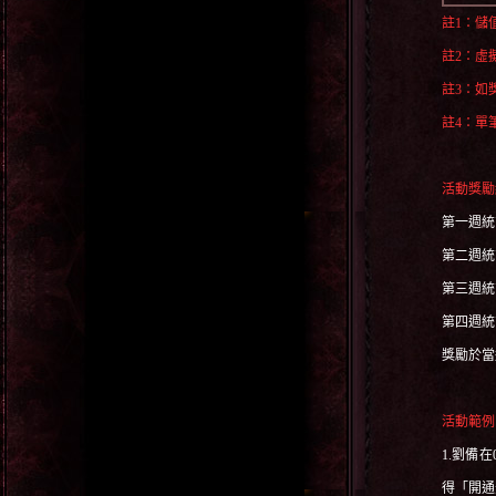
註
1
：儲
註
2
：虛
註
3
：如
註
4
：單
活動獎勵
第一週統
第二週統
第三週統
第四週統
獎勵於當
活動範例
1.
劉備在
得「開通