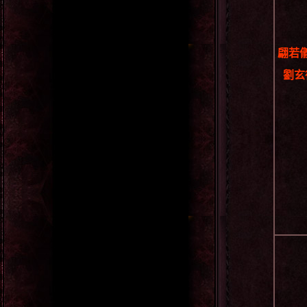
翩若
劉玄