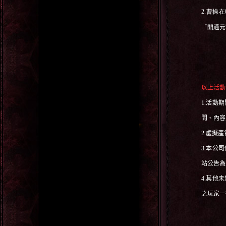
2.
曹操在
「開通元
以上活動
1.
活動期
間、內容
2.
虛擬產
3.
本公司
站公告為
4.
其他未
之玩家一