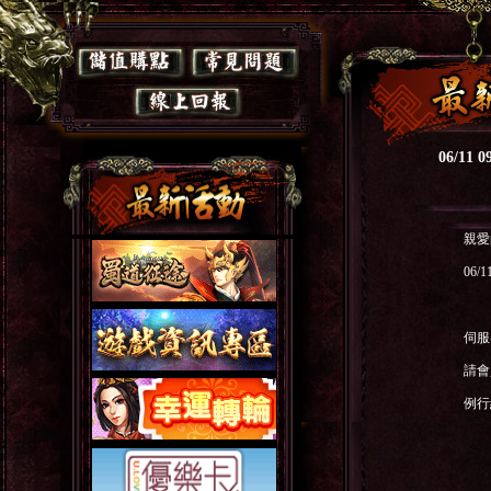
06/1
親愛
06
伺服
請會
例行