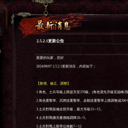
2.5.2.1更新公告
親愛的玩家，您好
2024/08/07
2.5.2.1
更新項目，內容如下：
【新增、修正、調整】
1.
角色、士兵等級上限提升至
370
級。
(
角色需先升級至巔峰
2
2.
角色重擊率、武將技重擊率、必殺技重擊率上限調整成
300
3.
士兵對戰裝備全部升級，最大等級
13->15
。
4.
士兵對戰擴充書價格調降
20->5
。
5.
士兵對戰上限單位格數
7->12