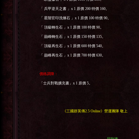
「
兵甲逆天之書
」
x 1
原價
200
特價
160
。
「
星階官印洗煉石
」
x 1
原價
100
特價
90
。
「
頂級轉生石
」
x 1
原價
100
特價
90
。
「
巔峰轉生石
」
x 1
原價
150
特價
135
。
「
頂級再生石
」
x 1
原價
600
特價
540
。
「
巔峰再生石
」
x 1
原價
700
特價
630
。
價格調降：
「士兵對戰擴充書」
x 1
原價
5
。
《三國群英傳
2.5 Online
》營運團隊
敬上