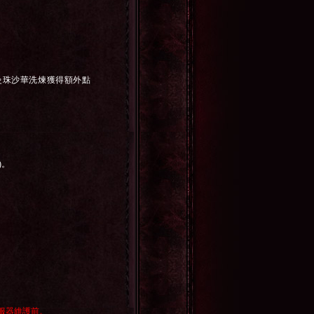
曼珠沙華洗煉獲得額外點
)
。
服器維護前。