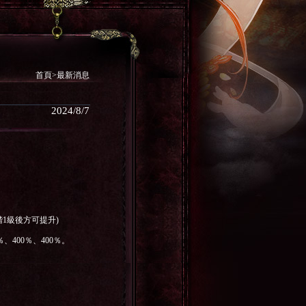
首頁>最新消息
2024/8/7
階
1
級後方可提升
)
％
、
400％
、
400％
。