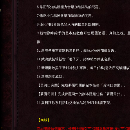
6.
修正部分結婚能力會增加陰陽防的問題。
7.
修正小兵精神會增加陰陽防的問題。
8.
優化伺服器角色登入時的檢查判斷機制。
9.
新增巔峰給予的基本點數也可使用孟婆湯、真龍之魂、
數。
10.
新增使用重置點數道具時，會顯示額外加成％數。
11.
武魂競技場新增「姜子牙」封神勢力武魂名將。
12.
新增開放姜子牙封神勢力軍團、每日任務
(
需依序突破開放
13.
新增副本成就：
【黃河口突圍】完成夢魘司州的副本任務「黃河口突圍」。
【夢魘司州】完成夢魘司州的副本隱藏任務「夢魘司州」。
14.
夏日狂歡系列活動兌換物品將於
8/14
維護下架。
【商城】
商城限時特價優惠，優惠時間
8/7(
三
)
伺服器維護後
~9/4(
三
)
伺